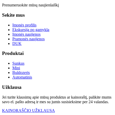
Prenumeruokite mūsų naujienlaiškį
Sekite mus
Įmonės profilis
Ekskursija po gamyklą
Įmonės naujienos
Pramonės naujienos
DUK
Produktai
Sunkus
Mini
Buldozeris
Automatinis
Užklausa
Jei turite klausimų apie mūsų produktus ar kainoraštį, palikite mums
savo el. pašto adresą ir mes su jumis susisieksime per 24 valandas.
KAINORAŠČIO UŽKLAUSA