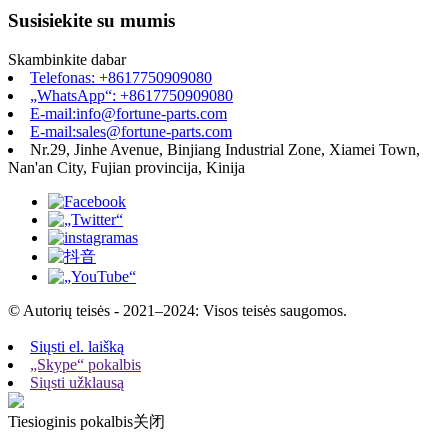
Susisiekite su mumis
Skambinkite dabar
Telefonas: +8617750909080
„WhatsApp“: +8617750909080
E-mail:info@fortune-parts.com
E-mail:sales@fortune-parts.com
Nr.29, Jinhe Avenue, Binjiang Industrial Zone, Xiamei Town,
Nan'an City, Fujian provincija, Kinija
© Autorių teisės - 2021–2024: Visos teisės saugomos.
Siųsti el. laišką
„Skype“ pokalbis
Siųsti užklausą
Tiesioginis pokalbis
关闭