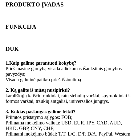
PRODUKTO ĮVADAS
FUNKCIJA
DUK
1.Kaip galime garantuoti kokybę?
Prieš masinę gamybą visada atliekamas išankstinis gamybos
pavyzdys;
Visada galutinė patikra prieš išsiuntimą.
2. Ką galite iš mūsų nusipirkti?
karališkųjų kaiščių rinkiniai, ratų stebulių varžtai, spyruokliniai U
formos varžtai, traukių antgaliai, universalios jungtys.
3. Kokias paslaugas galime teikti?
Priimtos pristatymo sąlygos: FOB;
Priimama mokėjimo valiuta: USD, EUR, JPY, CAD, AUD,
HKD, GBP, CNY, CHF;
Priimami mokėjimo būdai: T/T, L/C, D/P, D/A, PayPal, Western