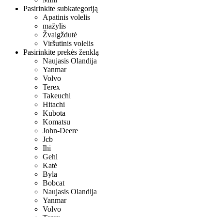
Pasirinkite subkategoriją
Apatinis volelis
mažylis
Žvaigždutė
Viršutinis volelis
Pasirinkite prekės ženklą
Naujasis Olandija
Yanmar
Volvo
Terex
Takeuchi
Hitachi
Kubota
Komatsu
John-Deere
Jcb
Ihi
Gehl
Katė
Byla
Bobcat
Naujasis Olandija
Yanmar
Volvo