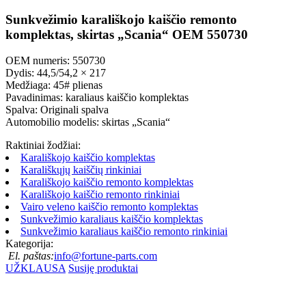
Sunkvežimio karališkojo kaiščio remonto
komplektas, skirtas „Scania“ OEM 550730
OEM numeris: 550730
Dydis: 44,5/54,2 × 217
Medžiaga: 45# plienas
Pavadinimas: karaliaus kaiščio komplektas
Spalva: Originali spalva
Automobilio modelis: skirtas „Scania“
Raktiniai žodžiai:
Karališkojo kaiščio komplektas
Karališkųjų kaiščių rinkiniai
Karališkojo kaiščio remonto komplektas
Karališkojo kaiščio remonto rinkiniai
Vairo veleno kaiščio remonto komplektas
Sunkvežimio karaliaus kaiščio komplektas
Sunkvežimio karaliaus kaiščio remonto rinkiniai
Kategorija:
El. paštas:
info@fortune-parts.com
UŽKLAUSA
Susiję produktai