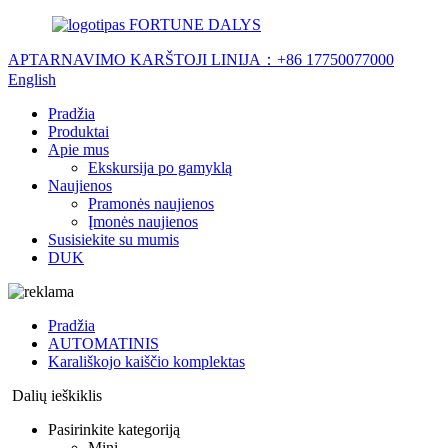
FORTUNE DALYS
APTARNAVIMO KARŠTOJI LINIJA：
+86 17750077000
English
Pradžia
Produktai
Apie mus
Ekskursija po gamyklą
Naujienos
Pramonės naujienos
Įmonės naujienos
Susisiekite su mumis
DUK
Pradžia
AUTOMATINIS
Karališkojo kaiščio komplektas
Dalių ieškiklis
Pasirinkite kategoriją
Mini